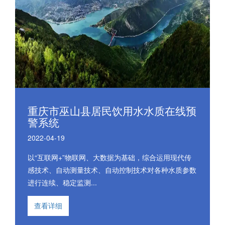
重庆市巫山县居民饮用水水质在线预
警系统
2022-04-19
以“互联网+”物联网、大数据为基础，综合运用现代传
感技术、自动测量技术、自动控制技术对各种水质参数
进行连续、稳定监测...
查看详细