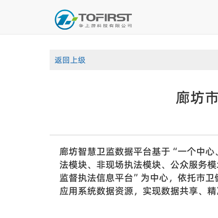
返回上级
廊坊
廊坊智慧卫监数据平台基于“一个中心
法模块、非现场执法模块、公众服务模
监督执法信息平台”为中心，依托市卫
应用系统数据资源，实现数据共享、精